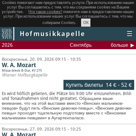
Cookies помогают нам предоставлять услуги. При использовании наших
услуг Вы соглашаетесь с тем, что мы сохраняем сookies на Вашем
устройстве.
Что такое сookies?
помогите нам в предоставлении наших
услуг. При использовании наших услуг Вы соглашаетесь с тем, что мы
OK
собираем Cookies.
Hofmusikkapelle
☰
2026
Сентябрь
больше
Воскресенье, 20. 09. 2026 09:15 - 10:35
W. A. Mozart
Missa brevis B-Dur, KV 275
Wiener Hofburgkapelle
Купить билеты
14 €
-
52 €
Es wird höflich gebeten, die Plätze bis 9:00 Uhr einzunehmen. Bild-
und Tonaufnahmen sind nicht gestattet.
Обращаем ваше
внимание, что на этой выставке вместо «Венских мальчиков-
певцов» будут петь «Венские девочки-певцы». «Венские девочки-
певцы» проходят тщательную подготовку вместе с «Венскими
мальчиками-певцами» в Аугартенпаласе.
Воскресенье, 27. 09. 2026 09:15 - 10:25
W. A. Mozart