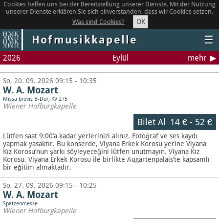
Cookies helfen uns bei der Bereitstellung unserer Dienste. Mit der Nutzung
unserer Dienste erklären Sie sich einverstanden, dass wir Cookies setzen.
OK
Was sind Cookies?
Hofmusikkapelle
☰
2026
Eylül
mehr
So, 20. 09. 2026 09:15 - 10:35
W. A. Mozart
Missa brevis B-Dur, KV 275
Wiener Hofburgkapelle
Bilet Al
14 €
-
52 €
Lütfen saat 9:00’a kadar yerlerinizi alınız. Fotoğraf ve ses kaydı
yapmak yasaktır.
Bu konserde, Viyana Erkek Korosu yerine Viyana
Kız Korosu’nun şarkı söyleyeceğini lütfen unutmayın. Viyana Kız
Korosu, Viyana Erkek Korosu ile birlikte Augartenpalais’te kapsamlı
bir eğitim almaktadır.
So, 27. 09. 2026 09:15 - 10:25
W. A. Mozart
Spatzenmesse
Wiener Hofburgkapelle