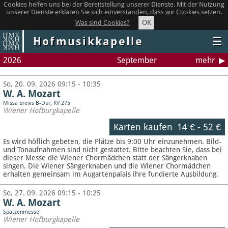
Cookies helfen uns bei der Bereitstellung unserer Dienste. Mit der Nutzung
unserer Dienste erklären Sie sich einverstanden, dass wir Cookies setzen.
OK
Was sind Cookies?
Hofmusikkapelle
☰
2026
September
mehr
So, 20. 09. 2026 09:15 - 10:35
W. A. Mozart
Missa brevis B-Dur, KV 275
Wiener Hofburgkapelle
Karten kaufen
14 €
-
52 €
Es wird höflich gebeten, die Plätze bis 9:00 Uhr einzunehmen. Bild-
und Tonaufnahmen sind nicht gestattet.
Bitte beachten Sie, dass bei
dieser Messe die Wiener Chormädchen statt der Sängerknaben
singen. Die Wiener Sängerknaben und die Wiener Chormädchen
erhalten gemeinsam im Augartenpalais ihre fundierte Ausbildung.
So, 27. 09. 2026 09:15 - 10:25
W. A. Mozart
Spatzenmesse
Wiener Hofburgkapelle