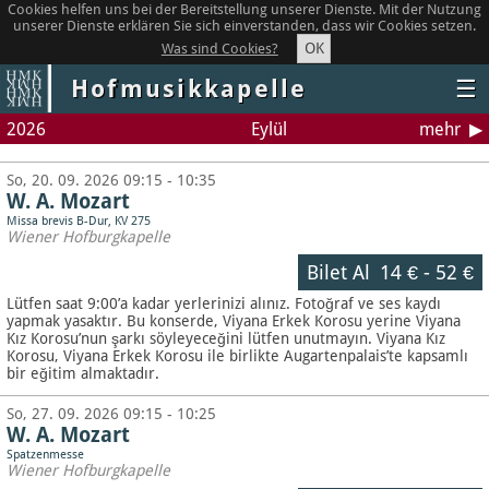
Cookies helfen uns bei der Bereitstellung unserer Dienste. Mit der Nutzung
unserer Dienste erklären Sie sich einverstanden, dass wir Cookies setzen.
OK
Was sind Cookies?
Hofmusikkapelle
☰
2026
Eylül
mehr
So, 20. 09. 2026 09:15 - 10:35
W. A. Mozart
Missa brevis B-Dur, KV 275
Wiener Hofburgkapelle
Bilet Al
14 €
-
52 €
Lütfen saat 9:00’a kadar yerlerinizi alınız. Fotoğraf ve ses kaydı
yapmak yasaktır.
Bu konserde, Viyana Erkek Korosu yerine Viyana
Kız Korosu’nun şarkı söyleyeceğini lütfen unutmayın. Viyana Kız
Korosu, Viyana Erkek Korosu ile birlikte Augartenpalais’te kapsamlı
bir eğitim almaktadır.
So, 27. 09. 2026 09:15 - 10:25
W. A. Mozart
Spatzenmesse
Wiener Hofburgkapelle