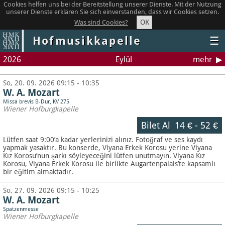
Cookies helfen uns bei der Bereitstellung unserer Dienste. Mit der Nutzung
unserer Dienste erklären Sie sich einverstanden, dass wir Cookies setzen.
OK
Was sind Cookies?
Hofmusikkapelle
☰
2026
Eylül
mehr
So, 20. 09. 2026 09:15 - 10:35
W. A. Mozart
Missa brevis B-Dur, KV 275
Wiener Hofburgkapelle
Bilet Al
14 €
-
52 €
Lütfen saat 9:00’a kadar yerlerinizi alınız. Fotoğraf ve ses kaydı
yapmak yasaktır.
Bu konserde, Viyana Erkek Korosu yerine Viyana
Kız Korosu’nun şarkı söyleyeceğini lütfen unutmayın. Viyana Kız
Korosu, Viyana Erkek Korosu ile birlikte Augartenpalais’te kapsamlı
bir eğitim almaktadır.
So, 27. 09. 2026 09:15 - 10:25
W. A. Mozart
Spatzenmesse
Wiener Hofburgkapelle