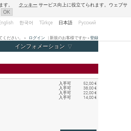
ます。
クッキー
サービス向上に役立てられます。ウェブサ
OK
English
한국어
Türkçe
日本語
Русский
ください。 »
ログイン
| 新規のお客様ですか »
登録
インフォメーション
入手可
52,00 €
入手可
38,00 €
入手可
22,00 €
入手可
14,00 €