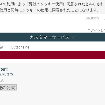
スの利用によって弊社のクッキー使用に同意されたとみなされ
使用と同時にクッキーの使用に同意されたことになります。
Deutsch
ログインして
カスタマーサービス
録
Gutscheine
art
r, KV 275
lle
他の公演