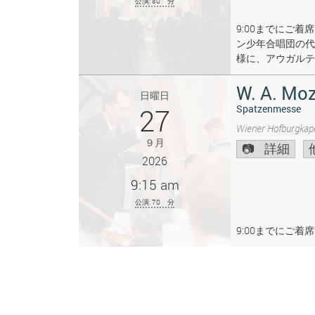
公演: 80 分
9:00までにご
ン少年合唱団の代
様に、アウガルテ
W. A. Moz
日曜日
27
Spatzenmesse
Wiener Hofburgkape
９月
詳細
2026
9:15 am
公演: 70 分
9:00までにご