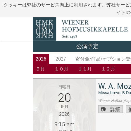
クッキーは弊社のサービス向上に利用されます。弊社サービ
イトの
公演予定
2026
2027
寄付金/商品/オプション登
９月
１０月
１１月
１２月
W. A. Moz
日曜日
20
Missa brevis B-Du
Wiener Hofburgkape
９月
詳細
2026
9:15 am