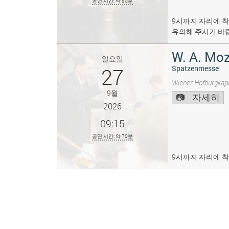
공연 시간: 약 80분
9시까지 자리에 착
유의해 주시기 바
W. A. Moz
일요일
27
Spatzenmesse
Wiener Hofburgkape
9월
자세히
2026
09:15
공연 시간: 약 70분
9시까지 자리에 착