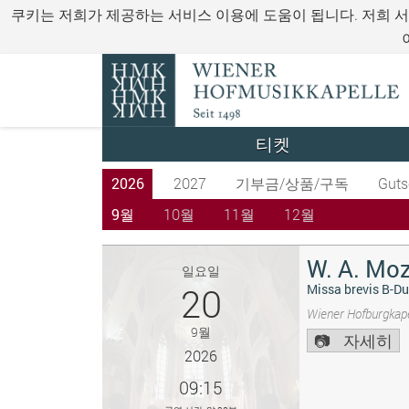
쿠키는 저희가 제공하는 서비스 이용에 도움이 됩니다. 저희 
티켓
2026
2027
기부금/상품/구독
Guts
9월
10월
11월
12월
W. A. Moz
일요일
20
Missa brevis B-Du
Wiener Hofburgkape
9월
자세히
2026
09:15