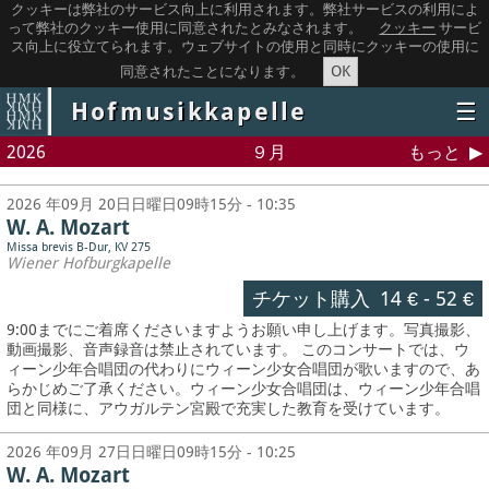
クッキーは弊社のサービス向上に利用されます。弊社サービスの利用によ
って弊社のクッキー使用に同意されたとみなされます。
クッキー
サービ
ス向上に役立てられます。ウェブサイトの使用と同時にクッキーの使用に
OK
同意されたことになります。
Hofmusikkapelle
☰
2026
９月
もっと
2026 年09月 20日日曜日09時15分 - 10:35
W. A. Mozart
Missa brevis B-Dur, KV 275
Wiener Hofburgkapelle
チケット購入
14 €
-
52 €
9:00までにご着席くださいますようお願い申し上げます。写真撮影、
動画撮影、音声録音は禁止されています。
このコンサートでは、ウ
ィーン少年合唱団の代わりにウィーン少女合唱団が歌いますので、あ
らかじめご了承ください。ウィーン少女合唱団は、ウィーン少年合唱
団と同様に、アウガルテン宮殿で充実した教育を受けています。
2026 年09月 27日日曜日09時15分 - 10:25
W. A. Mozart