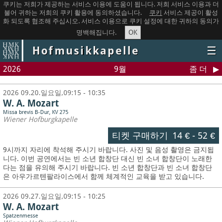
쿠키는 저희가 제공하는 서비스 이용에 도움이 됩니다. 저희 서비스 이용과 더
불어 귀하는 저희의 쿠키 활용에 동의하셨습니다.
쿠키
서비스 제공이 활성
화 되도록 협조해 주십시오. 서비스 이용으로 쿠키 설정에 대한 귀하의 동의가
OK
명백해집니다.
Hofmusikkapelle
☰
2026
9월
좀 더
2026 09.20.일요일,09:15 - 10:35
W. A. Mozart
Missa brevis B-Dur, KV 275
Wiener Hofburgkapelle
티켓 구매하기
14 €
-
52 €
9시까지 자리에 착석해 주시기 바랍니다. 사진 및 음성 촬영은 금지됩
니다.
이번 공연에서는 빈 소년 합창단 대신 빈 소녀 합창단이 노래한
다는 점을 유의해 주시기 바랍니다. 빈 소년 합창단과 빈 소녀 합창단
은 아우가르텐팔라이스에서 함께 체계적인 교육을 받고 있습니다.
2026 09.27.일요일,09:15 - 10:25
W. A. Mozart
Spatzenmesse