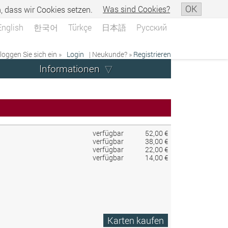
OK
n, dass wir Cookies setzen.
Was sind Cookies?
English
한국어
Türkçe
日本語
Русский
 loggen Sie sich ein »
Login
| Neukunde? »
Registrieren
Informationen
verfügbar
52,00 €
verfügbar
38,00 €
verfügbar
22,00 €
verfügbar
14,00 €
Karten kaufen