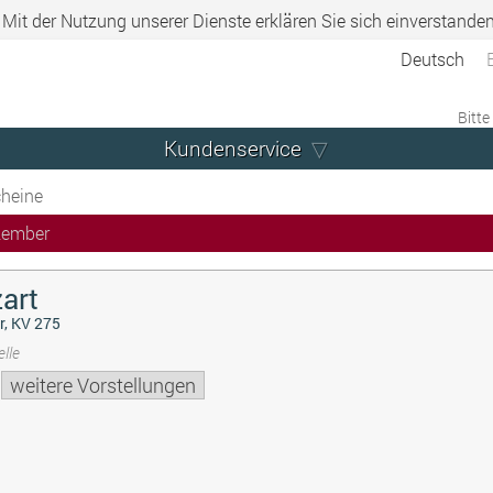
. Mit der Nutzung unserer Dienste erklären Sie sich einverstande
Deutsch
Bitte
Kundenservice
heine
zember
art
r, KV 275
lle
weitere Vorstellungen