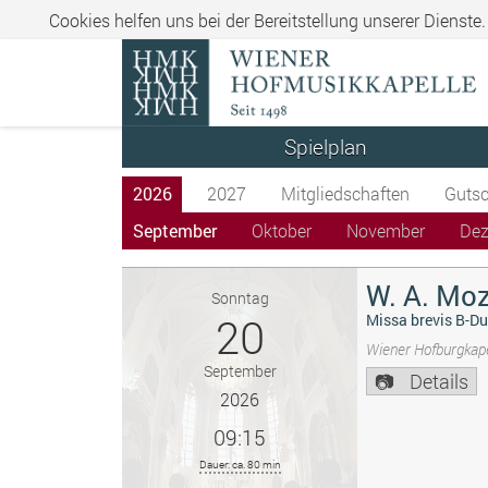
Cookies helfen uns bei der Bereitstellung unserer Dienste
Spielplan
2026
2027
Mitgliedschaften
Gutsc
September
Oktober
November
De
W. A. Moz
Sonntag
20
Missa brevis B-Du
Wiener Hofburgkape
September
Details
2026
09:15
Dauer: ca. 80 min