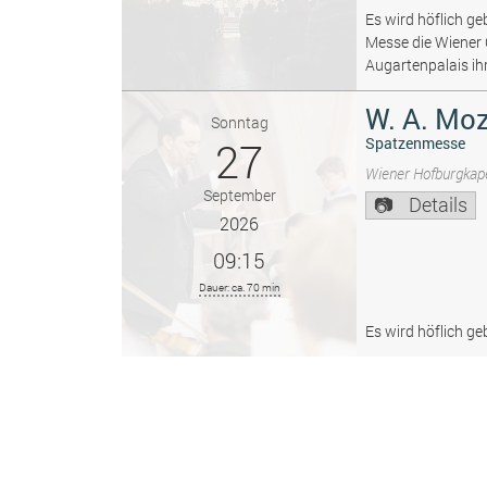
Es wird höflich ge
Messe die Wiener
Augartenpalais ih
W. A. Moz
Sonntag
27
Spatzenmesse
Wiener Hofburgkape
September
Details
2026
09:15
Dauer: ca. 70 min
Es wird höflich ge