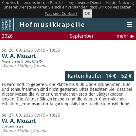
Cookies helfen uns bei der Bereitstellung unserer Dienste. Mit der Nutzung
unserer Dienste erklären Sie sich einverstanden, dass wir Cookies setzen.
OK
Was sind Cookies?
Hofmusikkapelle
☰
2026
September
mehr
So, 20. 09. 2026 09:15 - 10:35
W. A. Mozart
Missa brevis B-Dur, KV 275
Wiener Hofburgkapelle
Karten kaufen
14 €
-
52 €
Es wird höflich gebeten, die Plätze bis 9:00 Uhr einzunehmen. Bild-
und Tonaufnahmen sind nicht gestattet.
Bitte beachten Sie, dass bei
dieser Messe die Wiener Chormädchen statt der Sängerknaben
singen. Die Wiener Sängerknaben und die Wiener Chormädchen
erhalten gemeinsam im Augartenpalais ihre fundierte Ausbildung.
So, 27. 09. 2026 09:15 - 10:25
W. A. Mozart
Spatzenmesse
Wiener Hofburgkapelle