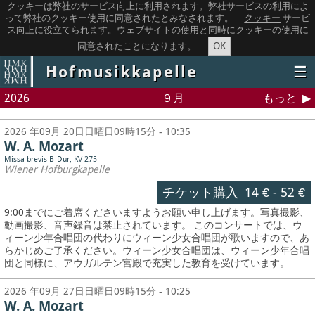
クッキーは弊社のサービス向上に利用されます。弊社サービスの利用によ
って弊社のクッキー使用に同意されたとみなされます。
クッキー
サービ
ス向上に役立てられます。ウェブサイトの使用と同時にクッキーの使用に
OK
同意されたことになります。
Hofmusikkapelle
☰
2026
９月
もっと
2026 年09月 20日日曜日09時15分 - 10:35
W. A. Mozart
Missa brevis B-Dur, KV 275
Wiener Hofburgkapelle
チケット購入
14 €
-
52 €
9:00までにご着席くださいますようお願い申し上げます。写真撮影、
動画撮影、音声録音は禁止されています。
このコンサートでは、ウ
ィーン少年合唱団の代わりにウィーン少女合唱団が歌いますので、あ
らかじめご了承ください。ウィーン少女合唱団は、ウィーン少年合唱
団と同様に、アウガルテン宮殿で充実した教育を受けています。
2026 年09月 27日日曜日09時15分 - 10:25
W. A. Mozart