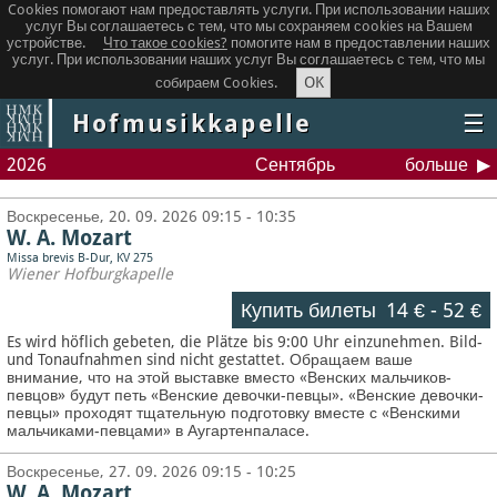
Cookies помогают нам предоставлять услуги. При использовании наших
услуг Вы соглашаетесь с тем, что мы сохраняем сookies на Вашем
устройстве.
Что такое сookies?
помогите нам в предоставлении наших
услуг. При использовании наших услуг Вы соглашаетесь с тем, что мы
OK
собираем Cookies.
Hofmusikkapelle
☰
2026
Сентябрь
больше
Воскресенье, 20. 09. 2026 09:15 - 10:35
W. A. Mozart
Missa brevis B-Dur, KV 275
Wiener Hofburgkapelle
Купить билеты
14 €
-
52 €
Es wird höflich gebeten, die Plätze bis 9:00 Uhr einzunehmen. Bild-
und Tonaufnahmen sind nicht gestattet.
Обращаем ваше
внимание, что на этой выставке вместо «Венских мальчиков-
певцов» будут петь «Венские девочки-певцы». «Венские девочки-
певцы» проходят тщательную подготовку вместе с «Венскими
мальчиками-певцами» в Аугартенпаласе.
Воскресенье, 27. 09. 2026 09:15 - 10:25
W. A. Mozart