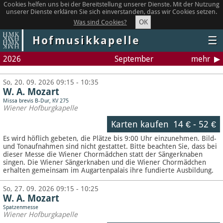
Cookies helfen uns bei der Bereitstellung unserer Dienste. Mit der Nutzung
unserer Dienste erklären Sie sich einverstanden, dass wir Cookies setzen.
OK
Was sind Cookies?
Hofmusikkapelle
☰
2026
September
mehr
So, 20. 09. 2026 09:15 - 10:35
W. A. Mozart
Missa brevis B-Dur, KV 275
Wiener Hofburgkapelle
Karten kaufen
14 €
-
52 €
Es wird höflich gebeten, die Plätze bis 9:00 Uhr einzunehmen. Bild-
und Tonaufnahmen sind nicht gestattet.
Bitte beachten Sie, dass bei
dieser Messe die Wiener Chormädchen statt der Sängerknaben
singen. Die Wiener Sängerknaben und die Wiener Chormädchen
erhalten gemeinsam im Augartenpalais ihre fundierte Ausbildung.
So, 27. 09. 2026 09:15 - 10:25
W. A. Mozart
Spatzenmesse
Wiener Hofburgkapelle