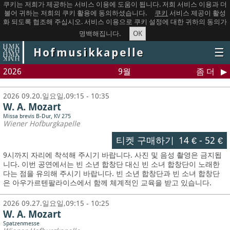
쿠키는 저희가 제공하는 서비스 이용에 도움이 됩니다. 저희 서비스 이용과 더
불어 귀하는 저희의 쿠키 활용에 동의하셨습니다.
쿠키
서비스 제공이 활성
화 되도록 협조해 주십시오. 서비스 이용으로 쿠키 설정에 대한 귀하의 동의가
OK
명백해집니다.
Hofmusikkapelle
☰
2026
9월
좀 더
2026 09.20.일요일,09:15 - 10:35
W. A. Mozart
Missa brevis B-Dur, KV 275
Wiener Hofburgkapelle
티켓 구매하기
14 €
-
52 €
9시까지 자리에 착석해 주시기 바랍니다. 사진 및 음성 촬영은 금지됩
니다.
이번 공연에서는 빈 소년 합창단 대신 빈 소녀 합창단이 노래한
다는 점을 유의해 주시기 바랍니다. 빈 소년 합창단과 빈 소녀 합창단
은 아우가르텐팔라이스에서 함께 체계적인 교육을 받고 있습니다.
2026 09.27.일요일,09:15 - 10:25
W. A. Mozart
Spatzenmesse