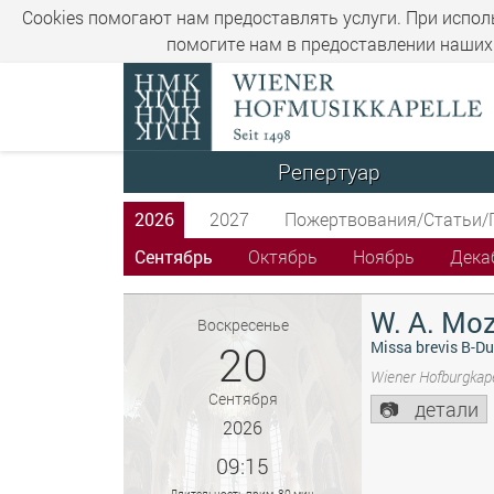
Cookies помогают нам предоставлять услуги. При испол
помогите нам в предоставлении наших 
Репертуар
2026
2027
Пожертвования/Статьи/
Сентябрь
Октябрь
Ноябрь
Дека
W. A. Moz
Воскресенье
20
Missa brevis B-Du
Wiener Hofburgkape
Сентября
детали
2026
09:15
Длительность прим. 80 мин.