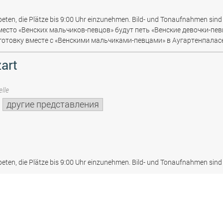
beten, die Plätze bis 9:00 Uhr einzunehmen. Bild- und Tonaufnahmen sind 
место «Венских мальчиков-певцов» будут петь «Венские девочки-пев
отовку вместе с «Венскими мальчиками-певцами» в Аугартенпаласе
art
lle
другие представления
beten, die Plätze bis 9:00 Uhr einzunehmen. Bild- und Tonaufnahmen sind 