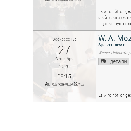
Es wird höflich ge
этой выставке в
тщательную подг
W. A. Moz
Воскресенье
27
Spatzenmesse
Wiener Hofburgkape
Сентября
детали
2026
09:15
Длительность прим. 70 мин.
Es wird höflich ge