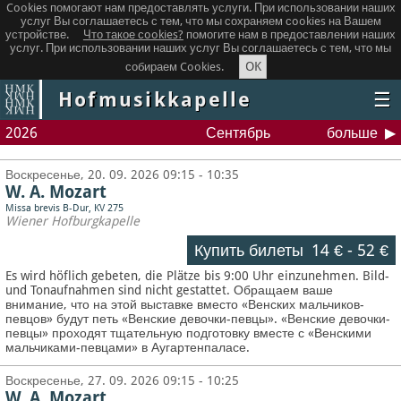
Cookies помогают нам предоставлять услуги. При использовании наших
услуг Вы соглашаетесь с тем, что мы сохраняем сookies на Вашем
устройстве.
Что такое сookies?
помогите нам в предоставлении наших
услуг. При использовании наших услуг Вы соглашаетесь с тем, что мы
OK
собираем Cookies.
Hofmusikkapelle
☰
2026
Сентябрь
больше
Воскресенье, 20. 09. 2026 09:15 - 10:35
W. A. Mozart
Missa brevis B-Dur, KV 275
Wiener Hofburgkapelle
Купить билеты
14 €
-
52 €
Es wird höflich gebeten, die Plätze bis 9:00 Uhr einzunehmen. Bild-
und Tonaufnahmen sind nicht gestattet.
Обращаем ваше
внимание, что на этой выставке вместо «Венских мальчиков-
певцов» будут петь «Венские девочки-певцы». «Венские девочки-
певцы» проходят тщательную подготовку вместе с «Венскими
мальчиками-певцами» в Аугартенпаласе.
Воскресенье, 27. 09. 2026 09:15 - 10:25
W. A. Mozart