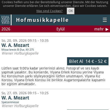
Cookies helfen uns bei der Bereitstellung unserer Dienste. Mit der Nutzung
unserer Dienste erklären Sie sich einverstanden, dass wir Cookies setzen.
OK
Was sind Cookies?
Hofmusikkapelle
☰
2026
Eylül
mehr
So, 20. 09. 2026 09:15 - 10:35
W. A. Mozart
Missa brevis B-Dur, KV 275
Wiener Hofburgkapelle
Bilet Al
14 €
-
52 €
Lütfen saat 9:00’a kadar yerlerinizi alınız. Fotoğraf ve ses kaydı
yapmak yasaktır.
Bu konserde, Viyana Erkek Korosu yerine Viyana
Kız Korosu’nun şarkı söyleyeceğini lütfen unutmayın. Viyana Kız
Korosu, Viyana Erkek Korosu ile birlikte Augartenpalais’te kapsamlı
bir eğitim almaktadır.
So, 27. 09. 2026 09:15 - 10:25
W. A. Mozart
Spatzenmesse
Wiener Hofburgkapelle