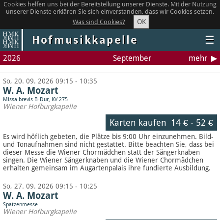
Cookies helfen uns bei der Bereitstellung unserer Dienste. Mit der Nutzung
unserer Dienste erklären Sie sich einverstanden, dass wir Cookies setzen.
OK
Was sind Cookies?
Hofmusikkapelle
☰
2026
September
mehr
So, 20. 09. 2026 09:15 - 10:35
W. A. Mozart
Missa brevis B-Dur, KV 275
Wiener Hofburgkapelle
Karten kaufen
14 €
-
52 €
Es wird höflich gebeten, die Plätze bis 9:00 Uhr einzunehmen. Bild-
und Tonaufnahmen sind nicht gestattet.
Bitte beachten Sie, dass bei
dieser Messe die Wiener Chormädchen statt der Sängerknaben
singen. Die Wiener Sängerknaben und die Wiener Chormädchen
erhalten gemeinsam im Augartenpalais ihre fundierte Ausbildung.
So, 27. 09. 2026 09:15 - 10:25
W. A. Mozart
Spatzenmesse
Wiener Hofburgkapelle