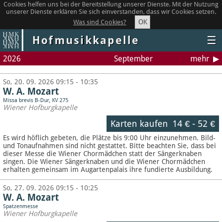
Cookies helfen uns bei der Bereitstellung unserer Dienste. Mit der Nutzung
unserer Dienste erklären Sie sich einverstanden, dass wir Cookies setzen.
OK
Was sind Cookies?
Hofmusikkapelle
☰
2026
September
mehr
So, 20. 09. 2026 09:15 - 10:35
W. A. Mozart
Missa brevis B-Dur, KV 275
Wiener Hofburgkapelle
Karten kaufen
14 €
-
52 €
Es wird höflich gebeten, die Plätze bis 9:00 Uhr einzunehmen. Bild-
und Tonaufnahmen sind nicht gestattet.
Bitte beachten Sie, dass bei
dieser Messe die Wiener Chormädchen statt der Sängerknaben
singen. Die Wiener Sängerknaben und die Wiener Chormädchen
erhalten gemeinsam im Augartenpalais ihre fundierte Ausbildung.
So, 27. 09. 2026 09:15 - 10:25
W. A. Mozart
Spatzenmesse
Wiener Hofburgkapelle