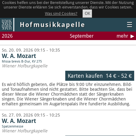
Cookies helfen uns bei der Bereitstellung unserer Dienste. Mit der Nutzung
unserer Dienste erklären Sie sich einverstanden, dass wir Cookies setzen.
OK
Was sind Cookies?
Hofmusikkapelle
☰
2026
September
mehr
So, 20. 09. 2026 09:15 - 10:35
W. A. Mozart
Missa brevis B-Dur, KV 275
Wiener Hofburgkapelle
Karten kaufen
14 €
-
52 €
Es wird höflich gebeten, die Plätze bis 9:00 Uhr einzunehmen. Bild-
und Tonaufnahmen sind nicht gestattet.
Bitte beachten Sie, dass bei
dieser Messe die Wiener Chormädchen statt der Sängerknaben
singen. Die Wiener Sängerknaben und die Wiener Chormädchen
erhalten gemeinsam im Augartenpalais ihre fundierte Ausbildung.
So, 27. 09. 2026 09:15 - 10:25
W. A. Mozart
Spatzenmesse
Wiener Hofburgkapelle