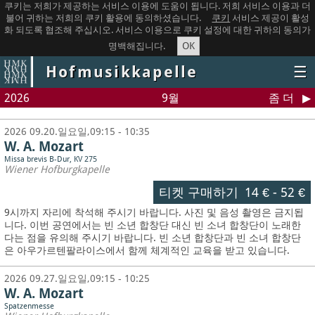
쿠키는 저희가 제공하는 서비스 이용에 도움이 됩니다. 저희 서비스 이용과 더
불어 귀하는 저희의 쿠키 활용에 동의하셨습니다.
쿠키
서비스 제공이 활성
화 되도록 협조해 주십시오. 서비스 이용으로 쿠키 설정에 대한 귀하의 동의가
OK
명백해집니다.
Hofmusikkapelle
☰
2026
9월
좀 더
2026 09.20.일요일,09:15 - 10:35
W. A. Mozart
Missa brevis B-Dur, KV 275
Wiener Hofburgkapelle
티켓 구매하기
14 €
-
52 €
9시까지 자리에 착석해 주시기 바랍니다. 사진 및 음성 촬영은 금지됩
니다.
이번 공연에서는 빈 소년 합창단 대신 빈 소녀 합창단이 노래한
다는 점을 유의해 주시기 바랍니다. 빈 소년 합창단과 빈 소녀 합창단
은 아우가르텐팔라이스에서 함께 체계적인 교육을 받고 있습니다.
2026 09.27.일요일,09:15 - 10:25
W. A. Mozart
Spatzenmesse