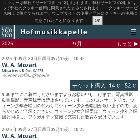
クッキーは弊社のサービス向上に利用されます。弊社サービスの利用によ
って弊社のクッキー使用に同意されたとみなされます。
クッキー
サービ
ス向上に役立てられます。ウェブサイトの使用と同時にクッキーの使用に
OK
同意されたことになります。
Hofmusikkapelle
☰
2026
９月
もっと
2026 年09月 20日日曜日09時15分 - 10:35
W. A. Mozart
Missa brevis B-Dur, KV 275
Wiener Hofburgkapelle
チケット購入
14 €
-
52 €
9:00までにご着席くださいますようお願い申し上げます。写真撮影、
動画撮影、音声録音は禁止されています。
このコンサートでは、ウ
ィーン少年合唱団の代わりにウィーン少女合唱団が歌いますので、あ
らかじめご了承ください。ウィーン少女合唱団は、ウィーン少年合唱
団と同様に、アウガルテン宮殿で充実した教育を受けています。
2026 年09月 27日日曜日09時15分 - 10:25
W. A. Mozart