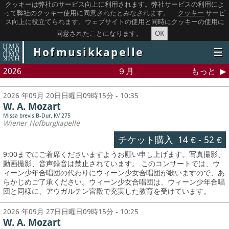
クッキーは弊社のサービス向上に利用されます。弊社サービスの利用によ
って弊社のクッキー使用に同意されたとみなされます。
クッキー
サービ
ス向上に役立てられます。ウェブサイトの使用と同時にクッキーの使用に
OK
同意されたことになります。
Hofmusikkapelle
☰
2026
９月
もっと
2026 年09月 20日日曜日09時15分 - 10:35
W. A. Mozart
Missa brevis B-Dur, KV 275
Wiener Hofburgkapelle
チケット購入
14 €
-
52 €
9:00までにご着席くださいますようお願い申し上げます。写真撮影、
動画撮影、音声録音は禁止されています。
このコンサートでは、ウ
ィーン少年合唱団の代わりにウィーン少女合唱団が歌いますので、あ
らかじめご了承ください。ウィーン少女合唱団は、ウィーン少年合唱
団と同様に、アウガルテン宮殿で充実した教育を受けています。
2026 年09月 27日日曜日09時15分 - 10:25
W. A. Mozart