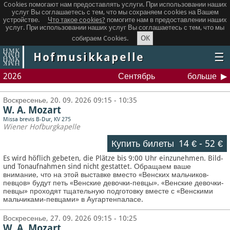
Cookies помогают нам предоставлять услуги. При использовании наших
услуг Вы соглашаетесь с тем, что мы сохраняем сookies на Вашем
устройстве.
Что такое сookies?
помогите нам в предоставлении наших
услуг. При использовании наших услуг Вы соглашаетесь с тем, что мы
OK
собираем Cookies.
Hofmusikkapelle
☰
2026
Сентябрь
больше
Воскресенье, 20. 09. 2026 09:15 - 10:35
W. A. Mozart
Missa brevis B-Dur, KV 275
Wiener Hofburgkapelle
Купить билеты
14 €
-
52 €
Es wird höflich gebeten, die Plätze bis 9:00 Uhr einzunehmen. Bild-
und Tonaufnahmen sind nicht gestattet.
Обращаем ваше
внимание, что на этой выставке вместо «Венских мальчиков-
певцов» будут петь «Венские девочки-певцы». «Венские девочки-
певцы» проходят тщательную подготовку вместе с «Венскими
мальчиками-певцами» в Аугартенпаласе.
Воскресенье, 27. 09. 2026 09:15 - 10:25
W. A. Mozart