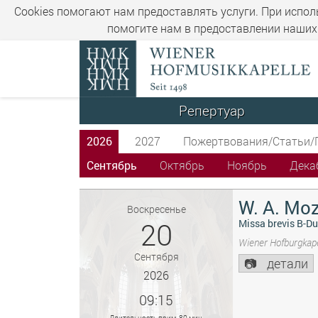
Cookies помогают нам предоставлять услуги. При испол
помогите нам в предоставлении наших 
Репертуар
2026
2027
Пожертвования/Статьи/
Сентябрь
Октябрь
Ноябрь
Дека
W. A. Moz
Воскресенье
20
Missa brevis B-Du
Wiener Hofburgkape
Сентября
детали
2026
09:15
Длительность прим. 80 мин.