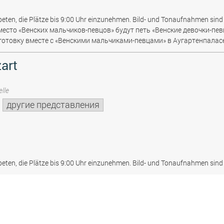
beten, die Plätze bis 9:00 Uhr einzunehmen. Bild- und Tonaufnahmen sind 
место «Венских мальчиков-певцов» будут петь «Венские девочки-пев
отовку вместе с «Венскими мальчиками-певцами» в Аугартенпаласе
art
lle
другие представления
beten, die Plätze bis 9:00 Uhr einzunehmen. Bild- und Tonaufnahmen sind 