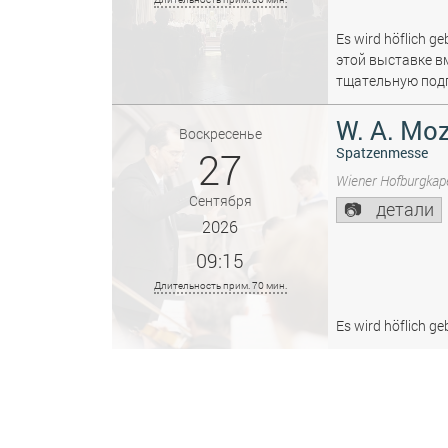
Es wird höflich ge
этой выставке в
тщательную подг
W. A. Moz
Воскресенье
27
Spatzenmesse
Wiener Hofburgkape
Сентября
детали
2026
09:15
Длительность прим. 70 мин.
Es wird höflich ge