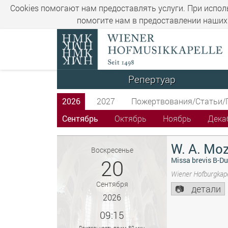
Cookies помогают нам предоставлять услуги. При испол
помогите нам в предоставлении наших 
Репертуар
2026
2027
Пожертвования/Статьи/
Сентябрь
Октябрь
Ноябрь
Дека
W. A. Moz
Воскресенье
20
Missa brevis B-Du
Wiener Hofburgkape
Сентября
детали
2026
09:15
Длительность прим. 80 мин.