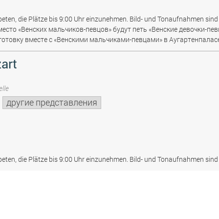
beten, die Plätze bis 9:00 Uhr einzunehmen. Bild- und Tonaufnahmen sind 
место «Венских мальчиков-певцов» будут петь «Венские девочки-пев
отовку вместе с «Венскими мальчиками-певцами» в Аугартенпаласе
art
lle
другие представления
beten, die Plätze bis 9:00 Uhr einzunehmen. Bild- und Tonaufnahmen sind 