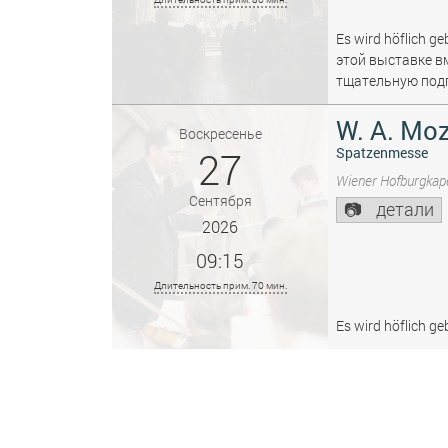
Es wird höflich ge
этой выставке в
тщательную подг
W. A. Moz
Воскресенье
27
Spatzenmesse
Wiener Hofburgkape
Сентября
детали
2026
09:15
Длительность прим. 70 мин.
Es wird höflich ge