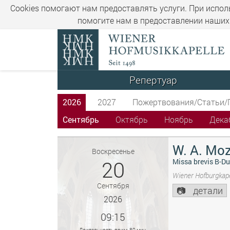
Cookies помогают нам предоставлять услуги. При испол
помогите нам в предоставлении наших 
Репертуар
2026
2027
Пожертвования/Статьи/
Сентябрь
Октябрь
Ноябрь
Дека
W. A. Moz
Воскресенье
20
Missa brevis B-Du
Wiener Hofburgkape
Сентября
детали
2026
09:15
Длительность прим. 80 мин.