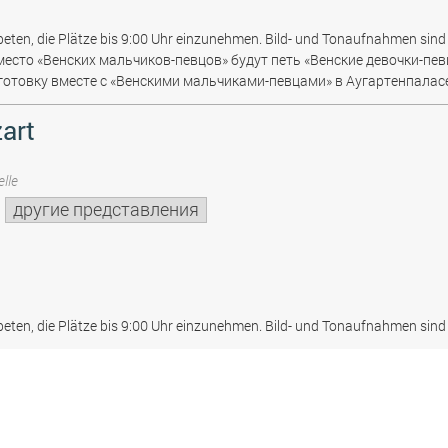
beten, die Plätze bis 9:00 Uhr einzunehmen. Bild- und Tonaufnahmen sind 
место «Венских мальчиков-певцов» будут петь «Венские девочки-пев
отовку вместе с «Венскими мальчиками-певцами» в Аугартенпаласе
art
lle
другие представления
beten, die Plätze bis 9:00 Uhr einzunehmen. Bild- und Tonaufnahmen sind 