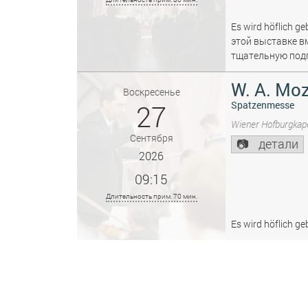
Es wird höflich ge
этой выставке в
тщательную подг
W. A. Moz
Воскресенье
27
Spatzenmesse
Wiener Hofburgkape
Сентября
детали
2026
09:15
Длительность прим. 70 мин.
Es wird höflich ge