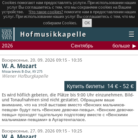
Cookies помогают нам предоставлять услуги. При использовании наших
услуг Вы соглашаетесь с тем, что мы сохраняем сookies на Вашем
устройстве.
Что такое сookies?
помогите нам в предоставлении наших
услуг. При использовании наших услуг Вы соглашаетесь с тем, что мы
OK
собираем Cookies.
Hofmusikkapelle
☰
2026
Сентябрь
больше
Воскресенье, 20. 09. 2026 09:15 - 10:35
W. A. Mozart
Missa brevis B-Dur, KV 275
Wiener Hofburgkapelle
Купить билеты
14 €
-
52 €
Es wird höflich gebeten, die Plätze bis 9:00 Uhr einzunehmen. Bild-
und Tonaufnahmen sind nicht gestattet.
Обращаем ваше
внимание, что на этой выставке вместо «Венских мальчиков-
певцов» будут петь «Венские девочки-певцы». «Венские девочки-
певцы» проходят тщательную подготовку вместе с «Венскими
мальчиками-певцами» в Аугартенпаласе.
Воскресенье, 27. 09. 2026 09:15 - 10:25
W. A. Mozart