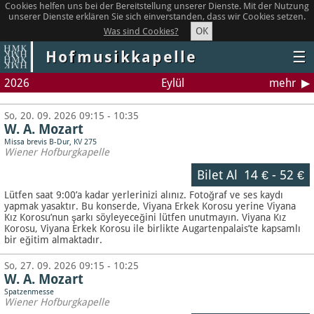
Cookies helfen uns bei der Bereitstellung unserer Dienste. Mit der Nutzung
unserer Dienste erklären Sie sich einverstanden, dass wir Cookies setzen.
OK
Was sind Cookies?
Hofmusikkapelle
☰
2026
Eylül
mehr
So, 20. 09. 2026 09:15 - 10:35
W. A. Mozart
Missa brevis B-Dur, KV 275
Wiener Hofburgkapelle
Bilet Al
14 €
-
52 €
Lütfen saat 9:00’a kadar yerlerinizi alınız. Fotoğraf ve ses kaydı
yapmak yasaktır.
Bu konserde, Viyana Erkek Korosu yerine Viyana
Kız Korosu’nun şarkı söyleyeceğini lütfen unutmayın. Viyana Kız
Korosu, Viyana Erkek Korosu ile birlikte Augartenpalais’te kapsamlı
bir eğitim almaktadır.
So, 27. 09. 2026 09:15 - 10:25
W. A. Mozart
Spatzenmesse
Wiener Hofburgkapelle