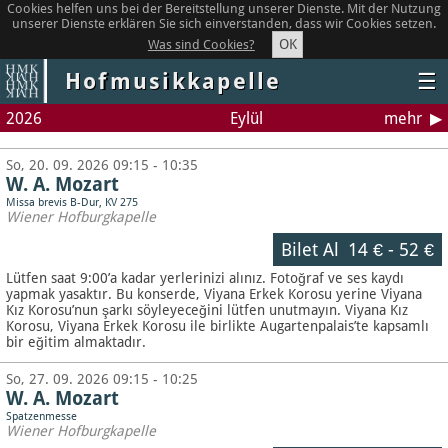
Cookies helfen uns bei der Bereitstellung unserer Dienste. Mit der Nutzung
unserer Dienste erklären Sie sich einverstanden, dass wir Cookies setzen.
OK
Was sind Cookies?
Hofmusikkapelle
☰
2026
Eylül
mehr
So, 20. 09. 2026 09:15 - 10:35
W. A. Mozart
Missa brevis B-Dur, KV 275
Wiener Hofburgkapelle
Bilet Al
14 €
-
52 €
Lütfen saat 9:00’a kadar yerlerinizi alınız. Fotoğraf ve ses kaydı
yapmak yasaktır.
Bu konserde, Viyana Erkek Korosu yerine Viyana
Kız Korosu’nun şarkı söyleyeceğini lütfen unutmayın. Viyana Kız
Korosu, Viyana Erkek Korosu ile birlikte Augartenpalais’te kapsamlı
bir eğitim almaktadır.
So, 27. 09. 2026 09:15 - 10:25
W. A. Mozart
Spatzenmesse
Wiener Hofburgkapelle