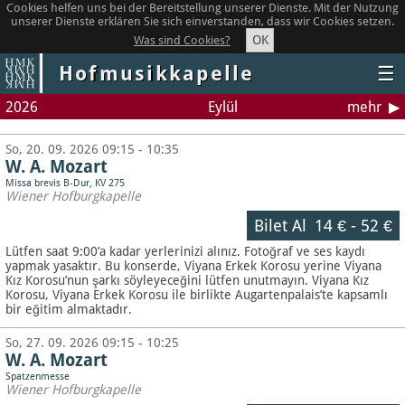
Cookies helfen uns bei der Bereitstellung unserer Dienste. Mit der Nutzung
unserer Dienste erklären Sie sich einverstanden, dass wir Cookies setzen.
OK
Was sind Cookies?
Hofmusikkapelle
☰
2026
Eylül
mehr
So, 20. 09. 2026 09:15 - 10:35
W. A. Mozart
Missa brevis B-Dur, KV 275
Wiener Hofburgkapelle
Bilet Al
14 €
-
52 €
Lütfen saat 9:00’a kadar yerlerinizi alınız. Fotoğraf ve ses kaydı
yapmak yasaktır.
Bu konserde, Viyana Erkek Korosu yerine Viyana
Kız Korosu’nun şarkı söyleyeceğini lütfen unutmayın. Viyana Kız
Korosu, Viyana Erkek Korosu ile birlikte Augartenpalais’te kapsamlı
bir eğitim almaktadır.
So, 27. 09. 2026 09:15 - 10:25
W. A. Mozart
Spatzenmesse
Wiener Hofburgkapelle