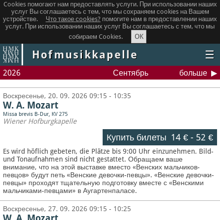
Cookies помогают нам предоставлять услуги. При использовании наших
услуг Вы соглашаетесь с тем, что мы сохраняем сookies на Вашем
устройстве.
Что такое сookies?
помогите нам в предоставлении наших
услуг. При использовании наших услуг Вы соглашаетесь с тем, что мы
OK
собираем Cookies.
Hofmusikkapelle
☰
2026
Сентябрь
больше
Воскресенье, 20. 09. 2026 09:15 - 10:35
W. A. Mozart
Missa brevis B-Dur, KV 275
Wiener Hofburgkapelle
Купить билеты
14 €
-
52 €
Es wird höflich gebeten, die Plätze bis 9:00 Uhr einzunehmen. Bild-
und Tonaufnahmen sind nicht gestattet.
Обращаем ваше
внимание, что на этой выставке вместо «Венских мальчиков-
певцов» будут петь «Венские девочки-певцы». «Венские девочки-
певцы» проходят тщательную подготовку вместе с «Венскими
мальчиками-певцами» в Аугартенпаласе.
Воскресенье, 27. 09. 2026 09:15 - 10:25
W. A. Mozart