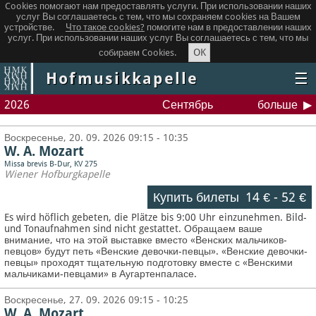
Cookies помогают нам предоставлять услуги. При использовании наших
услуг Вы соглашаетесь с тем, что мы сохраняем сookies на Вашем
устройстве.
Что такое сookies?
помогите нам в предоставлении наших
услуг. При использовании наших услуг Вы соглашаетесь с тем, что мы
OK
собираем Cookies.
Hofmusikkapelle
☰
2026
Сентябрь
больше
Воскресенье, 20. 09. 2026 09:15 - 10:35
W. A. Mozart
Missa brevis B-Dur, KV 275
Wiener Hofburgkapelle
Купить билеты
14 €
-
52 €
Es wird höflich gebeten, die Plätze bis 9:00 Uhr einzunehmen. Bild-
und Tonaufnahmen sind nicht gestattet.
Обращаем ваше
внимание, что на этой выставке вместо «Венских мальчиков-
певцов» будут петь «Венские девочки-певцы». «Венские девочки-
певцы» проходят тщательную подготовку вместе с «Венскими
мальчиками-певцами» в Аугартенпаласе.
Воскресенье, 27. 09. 2026 09:15 - 10:25
W. A. Mozart