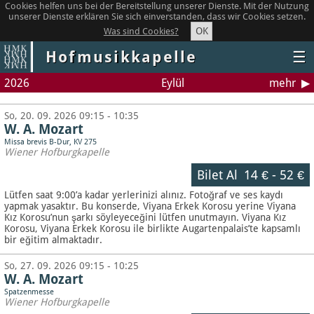
Cookies helfen uns bei der Bereitstellung unserer Dienste. Mit der Nutzung
unserer Dienste erklären Sie sich einverstanden, dass wir Cookies setzen.
OK
Was sind Cookies?
Hofmusikkapelle
☰
2026
Eylül
mehr
So, 20. 09. 2026 09:15 - 10:35
W. A. Mozart
Missa brevis B-Dur, KV 275
Wiener Hofburgkapelle
Bilet Al
14 €
-
52 €
Lütfen saat 9:00’a kadar yerlerinizi alınız. Fotoğraf ve ses kaydı
yapmak yasaktır.
Bu konserde, Viyana Erkek Korosu yerine Viyana
Kız Korosu’nun şarkı söyleyeceğini lütfen unutmayın. Viyana Kız
Korosu, Viyana Erkek Korosu ile birlikte Augartenpalais’te kapsamlı
bir eğitim almaktadır.
So, 27. 09. 2026 09:15 - 10:25
W. A. Mozart
Spatzenmesse
Wiener Hofburgkapelle