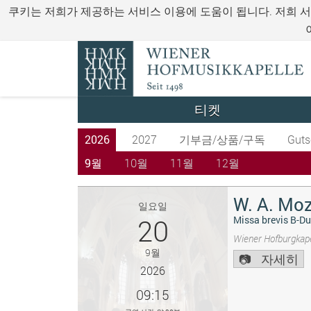
쿠키는 저희가 제공하는 서비스 이용에 도움이 됩니다. 저희 
티켓
2026
2027
기부금/상품/구독
Guts
9월
10월
11월
12월
W. A. Moz
일요일
20
Missa brevis B-Du
Wiener Hofburgkape
9월
자세히
2026
09:15