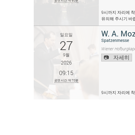
공연 시간: 약 80분
9시까지 자리에 착
유의해 주시기 바
W. A. Moz
일요일
27
Spatzenmesse
Wiener Hofburgkape
9월
자세히
2026
09:15
공연 시간: 약 70분
9시까지 자리에 착