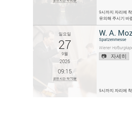
공연 시간: 약 80분
9시까지 자리에 착
유의해 주시기 바
W. A. Moz
일요일
27
Spatzenmesse
Wiener Hofburgkape
9월
자세히
2026
09:15
공연 시간: 약 70분
9시까지 자리에 착