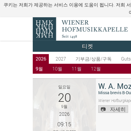
쿠키는 저희가 제공하는 서비스 이용에 도움이 됩니다. 저희 
티켓
2026
2027
기부금/상품/구독
Guts
9월
10월
11월
12월
W. A. Moz
일요일
20
Missa brevis B-Du
Wiener Hofburgkape
9월
자세히
2026
09:15