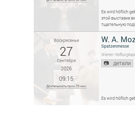
Es wird höflich ge
этой выставке в
тщательную подг
W. A. Moz
Воскресенье
27
Spatzenmesse
Wiener Hofburgkape
Сентября
детали
2026
09:15
Длительность прим. 70 мин.
Es wird höflich ge