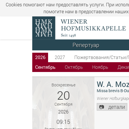
Cookies помогают нам предоставлять услуги. При испол
помогите нам в предоставлении наших 
Репертуар
2026
2027
Пожертвования/Статьи/
Сентябрь
Октябрь
Ноябрь
Дека
W. A. Moz
Воскресенье
20
Missa brevis B-Du
Wiener Hofburgkape
Сентября
детали
2026
09:15
Длительность прим. 80 мин.