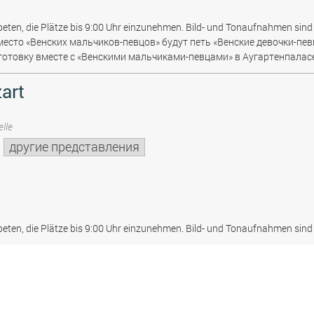
beten, die Plätze bis 9:00 Uhr einzunehmen. Bild- und Tonaufnahmen sind 
место «Венских мальчиков-певцов» будут петь «Венские девочки-пев
отовку вместе с «Венскими мальчиками-певцами» в Аугартенпаласе
art
lle
другие представления
beten, die Plätze bis 9:00 Uhr einzunehmen. Bild- und Tonaufnahmen sind 