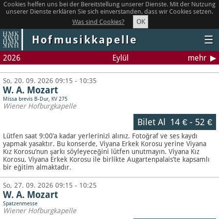
Cookies helfen uns bei der Bereitstellung unserer Dienste. Mit der Nutzung
unserer Dienste erklären Sie sich einverstanden, dass wir Cookies setzen.
OK
Was sind Cookies?
Hofmusikkapelle
☰
2026
Eylül
mehr
So, 20. 09. 2026 09:15 - 10:35
W. A. Mozart
Missa brevis B-Dur, KV 275
Wiener Hofburgkapelle
Bilet Al
14 €
-
52 €
Lütfen saat 9:00’a kadar yerlerinizi alınız. Fotoğraf ve ses kaydı
yapmak yasaktır.
Bu konserde, Viyana Erkek Korosu yerine Viyana
Kız Korosu’nun şarkı söyleyeceğini lütfen unutmayın. Viyana Kız
Korosu, Viyana Erkek Korosu ile birlikte Augartenpalais’te kapsamlı
bir eğitim almaktadır.
So, 27. 09. 2026 09:15 - 10:25
W. A. Mozart
Spatzenmesse
Wiener Hofburgkapelle