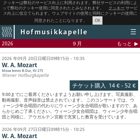
クッキーは弊社のサービス向上に利用されます。弊社サービスの利用によ
って弊社のクッキー使用に同意されたとみなされます。
クッキー
サービ
ス向上に役立てられます。ウェブサイトの使用と同時にクッキーの使用に
OK
同意されたことになります。
Hofmusikkapelle
☰
2026
９月
もっと
2026 年09月 20日日曜日09時15分 - 10:35
W. A. Mozart
Missa brevis B-Dur, KV 275
Wiener Hofburgkapelle
チケット購入
14 €
-
52 €
9:00までにご着席くださいますようお願い申し上げます。写真撮影、
動画撮影、音声録音は禁止されています。
このコンサートでは、ウ
ィーン少年合唱団の代わりにウィーン少女合唱団が歌いますので、あ
らかじめご了承ください。ウィーン少女合唱団は、ウィーン少年合唱
団と同様に、アウガルテン宮殿で充実した教育を受けています。
2026 年09月 27日日曜日09時15分 - 10:25
W. A. Mozart