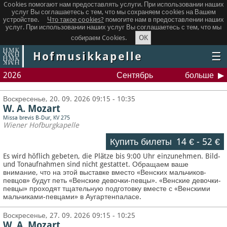
Cookies помогают нам предоставлять услуги. При использовании наших
услуг Вы соглашаетесь с тем, что мы сохраняем сookies на Вашем
устройстве.
Что такое сookies?
помогите нам в предоставлении наших
услуг. При использовании наших услуг Вы соглашаетесь с тем, что мы
OK
собираем Cookies.
Hofmusikkapelle
☰
2026
Сентябрь
больше
Воскресенье, 20. 09. 2026 09:15 - 10:35
W. A. Mozart
Missa brevis B-Dur, KV 275
Wiener Hofburgkapelle
Купить билеты
14 €
-
52 €
Es wird höflich gebeten, die Plätze bis 9:00 Uhr einzunehmen. Bild-
und Tonaufnahmen sind nicht gestattet.
Обращаем ваше
внимание, что на этой выставке вместо «Венских мальчиков-
певцов» будут петь «Венские девочки-певцы». «Венские девочки-
певцы» проходят тщательную подготовку вместе с «Венскими
мальчиками-певцами» в Аугартенпаласе.
Воскресенье, 27. 09. 2026 09:15 - 10:25
W. A. Mozart