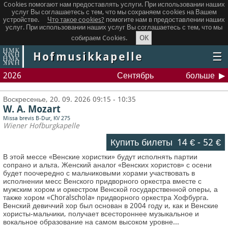
Cookies помогают нам предоставлять услуги. При использовании наших
услуг Вы соглашаетесь с тем, что мы сохраняем сookies на Вашем
устройстве.
Что такое сookies?
помогите нам в предоставлении наших
услуг. При использовании наших услуг Вы соглашаетесь с тем, что мы
OK
собираем Cookies.
Hofmusikkapelle
☰
2026
Сентябрь
больше
Воскресенье, 20. 09. 2026 09:15 - 10:35
W. A. Mozart
Missa brevis B-Dur, KV 275
Wiener Hofburgkapelle
Купить билеты
14 €
-
52 €
В этой мессе «Венские хористки» будут исполнять партии
сопрано и альта. Женский аналог «Венских хористов» с осени
будет поочередно с мальчиковыми хорами участвовать в
исполнении месс Венского придворного оркестра вместе с
мужским хором и оркестром Венской государственной оперы, а
также хором «Choralschola» придворного оркестра Хофбурга.
Венский девиччий хор был основан в 2004 году и, как и Венские
хористы-мальчики, получает всестороннее музыкальное и
вокальное образование на самом высоком уровне...