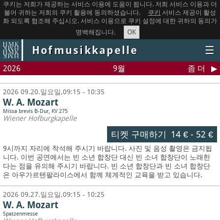
쿠키는 저희가 제공하는 서비스 이용에 도움이 됩니다. 저희 서비스 이용과 더
불어 귀하는 저희의 쿠키 활용에 동의하셨습니다.
쿠키
서비스 제공이 활성
화 되도록 협조해 주십시오. 서비스 이용으로 쿠키 설정에 대한 귀하의 동의가
OK
명백해집니다.
Hofmusikkapelle
☰
2026
9월
좀 더
2026 09.20.일요일,09:15 - 10:35
W. A. Mozart
Missa brevis B-Dur, KV 275
Wiener Hofburgkapelle
티켓 구매하기
14 €
-
52 €
9시까지 자리에 착석해 주시기 바랍니다. 사진 및 음성 촬영은 금지됩
니다.
이번 공연에서는 빈 소년 합창단 대신 빈 소녀 합창단이 노래한
다는 점을 유의해 주시기 바랍니다. 빈 소년 합창단과 빈 소녀 합창단
은 아우가르텐팔라이스에서 함께 체계적인 교육을 받고 있습니다.
2026 09.27.일요일,09:15 - 10:25
W. A. Mozart
Spatzenmesse