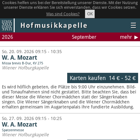
Cookies helfen uns bei der Bereitstellung unserer Dienste. Mit der Nutzung
unserer Dienste erklären Sie sich einverstanden, dass wir Cookies setzen.
OK
Was sind Cookies?
Hofmusikkapelle
☰
2026
September
mehr
So, 20. 09. 2026 09:15 - 10:35
W. A. Mozart
Missa brevis B-Dur, KV 275
Wiener Hofburgkapelle
Karten kaufen
14 €
-
52 €
Es wird höflich gebeten, die Plätze bis 9:00 Uhr einzunehmen. Bild-
und Tonaufnahmen sind nicht gestattet.
Bitte beachten Sie, dass bei
dieser Messe die Wiener Chormädchen statt der Sängerknaben
singen. Die Wiener Sängerknaben und die Wiener Chormädchen
erhalten gemeinsam im Augartenpalais ihre fundierte Ausbildung.
So, 27. 09. 2026 09:15 - 10:25
W. A. Mozart
Spatzenmesse
Wiener Hofburgkapelle