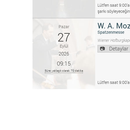
Lütfen saat 9:00’a
şarkı söyleyeceğin
W. A. Moz
Pazar
27
Spatzenmesse
Wiener Hofburgkape
Eylül
Detaylar
2026
09:15
Süre: yaklaşık olarak. 70 dakika
Lütfen saat 9:00’a