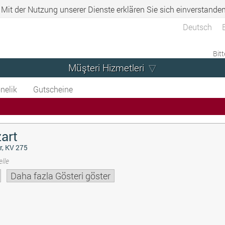
. Mit der Nutzung unserer Dienste erklären Sie sich einverstande
Deutsch
Bitt
Müşteri Hizmetleri
nelik
Gutscheine
art
r, KV 275
lle
Daha fazla Gösteri göster