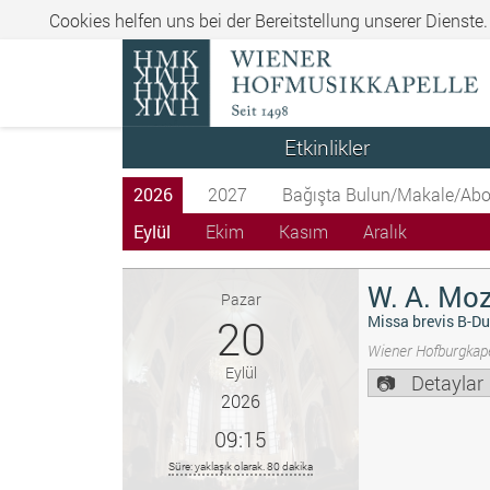
Cookies helfen uns bei der Bereitstellung unserer Dienste
Etkinlikler
2026
2027
Bağışta Bulun/Makale/Abo
Eylül
Ekim
Kasım
Aralık
W. A. Moz
Pazar
20
Missa brevis B-Du
Wiener Hofburgkape
Eylül
Detaylar
2026
09:15
Süre: yaklaşık olarak. 80 dakika