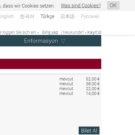
OK
n, dass wir Cookies setzen.
Was sind Cookies?
English
한국어
Türkçe
日本語
Русский
e loggen Sie sich ein »
Giriş yap
| Neukunde? »
Kayıt ol
Enformasyon
mevcut
52,00 €
mevcut
38,00 €
mevcut
22,00 €
mevcut
14,00 €
Bilet Al