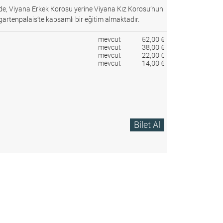
e, Viyana Erkek Korosu yerine Viyana Kız Korosu’nun
gartenpalais’te kapsamlı bir eğitim almaktadır.
mevcut
52,00 €
mevcut
38,00 €
mevcut
22,00 €
mevcut
14,00 €
Bilet Al