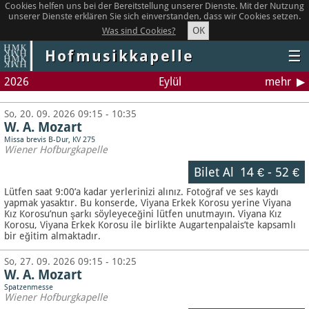
Cookies helfen uns bei der Bereitstellung unserer Dienste. Mit der Nutzung
unserer Dienste erklären Sie sich einverstanden, dass wir Cookies setzen.
OK
Was sind Cookies?
Hofmusikkapelle
☰
2026
Eylül
mehr
So, 20. 09. 2026 09:15 - 10:35
W. A. Mozart
Missa brevis B-Dur, KV 275
Wiener Hofburgkapelle
Bilet Al
14 €
-
52 €
Lütfen saat 9:00’a kadar yerlerinizi alınız. Fotoğraf ve ses kaydı
yapmak yasaktır.
Bu konserde, Viyana Erkek Korosu yerine Viyana
Kız Korosu’nun şarkı söyleyeceğini lütfen unutmayın. Viyana Kız
Korosu, Viyana Erkek Korosu ile birlikte Augartenpalais’te kapsamlı
bir eğitim almaktadır.
So, 27. 09. 2026 09:15 - 10:25
W. A. Mozart
Spatzenmesse
Wiener Hofburgkapelle