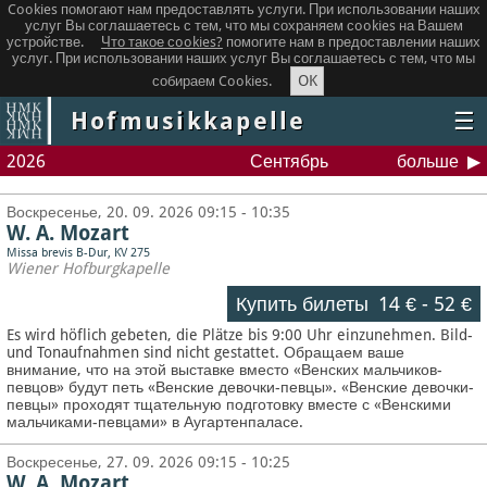
Cookies помогают нам предоставлять услуги. При использовании наших
услуг Вы соглашаетесь с тем, что мы сохраняем сookies на Вашем
устройстве.
Что такое сookies?
помогите нам в предоставлении наших
услуг. При использовании наших услуг Вы соглашаетесь с тем, что мы
OK
собираем Cookies.
Hofmusikkapelle
☰
2026
Сентябрь
больше
Воскресенье, 20. 09. 2026 09:15 - 10:35
W. A. Mozart
Missa brevis B-Dur, KV 275
Wiener Hofburgkapelle
Купить билеты
14 €
-
52 €
Es wird höflich gebeten, die Plätze bis 9:00 Uhr einzunehmen. Bild-
und Tonaufnahmen sind nicht gestattet.
Обращаем ваше
внимание, что на этой выставке вместо «Венских мальчиков-
певцов» будут петь «Венские девочки-певцы». «Венские девочки-
певцы» проходят тщательную подготовку вместе с «Венскими
мальчиками-певцами» в Аугартенпаласе.
Воскресенье, 27. 09. 2026 09:15 - 10:25
W. A. Mozart