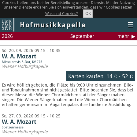
Cookies helfen uns bei der Bereitstellung unserer Dienste. Mit der Nutzung
unserer Dienste erklären Sie sich einverstanden, dass wir Cookies setzen.
OK
Was sind Cookies?
Hofmusikkapelle
☰
2026
September
mehr
So, 20. 09. 2026 09:15 - 10:35
W. A. Mozart
Missa brevis B-Dur, KV 275
Wiener Hofburgkapelle
Karten kaufen
14 €
-
52 €
Es wird höflich gebeten, die Plätze bis 9:00 Uhr einzunehmen. Bild-
und Tonaufnahmen sind nicht gestattet.
Bitte beachten Sie, dass bei
dieser Messe die Wiener Chormädchen statt der Sängerknaben
singen. Die Wiener Sängerknaben und die Wiener Chormädchen
erhalten gemeinsam im Augartenpalais ihre fundierte Ausbildung.
So, 27. 09. 2026 09:15 - 10:25
W. A. Mozart
Spatzenmesse
Wiener Hofburgkapelle