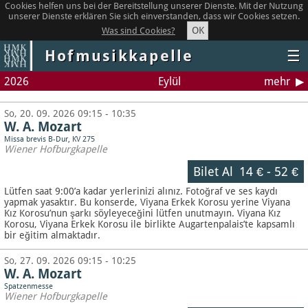
Cookies helfen uns bei der Bereitstellung unserer Dienste. Mit der Nutzung
unserer Dienste erklären Sie sich einverstanden, dass wir Cookies setzen.
OK
Was sind Cookies?
Hofmusikkapelle
☰
2026
Eylül
mehr
So, 20. 09. 2026 09:15 - 10:35
W. A. Mozart
Missa brevis B-Dur, KV 275
Wiener Hofburgkapelle
Bilet Al
14 €
-
52 €
Lütfen saat 9:00’a kadar yerlerinizi alınız. Fotoğraf ve ses kaydı
yapmak yasaktır.
Bu konserde, Viyana Erkek Korosu yerine Viyana
Kız Korosu’nun şarkı söyleyeceğini lütfen unutmayın. Viyana Kız
Korosu, Viyana Erkek Korosu ile birlikte Augartenpalais’te kapsamlı
bir eğitim almaktadır.
So, 27. 09. 2026 09:15 - 10:25
W. A. Mozart
Spatzenmesse
Wiener Hofburgkapelle