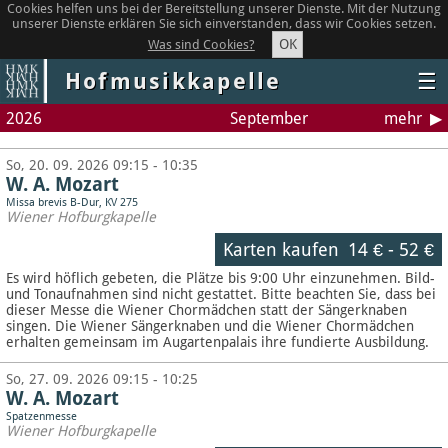
Cookies helfen uns bei der Bereitstellung unserer Dienste. Mit der Nutzung
unserer Dienste erklären Sie sich einverstanden, dass wir Cookies setzen.
OK
Was sind Cookies?
Hofmusikkapelle
☰
2026
September
mehr
So, 20. 09. 2026 09:15 - 10:35
W. A. Mozart
Missa brevis B-Dur, KV 275
Wiener Hofburgkapelle
Karten kaufen
14 €
-
52 €
Es wird höflich gebeten, die Plätze bis 9:00 Uhr einzunehmen. Bild-
und Tonaufnahmen sind nicht gestattet.
Bitte beachten Sie, dass bei
dieser Messe die Wiener Chormädchen statt der Sängerknaben
singen. Die Wiener Sängerknaben und die Wiener Chormädchen
erhalten gemeinsam im Augartenpalais ihre fundierte Ausbildung.
So, 27. 09. 2026 09:15 - 10:25
W. A. Mozart
Spatzenmesse
Wiener Hofburgkapelle